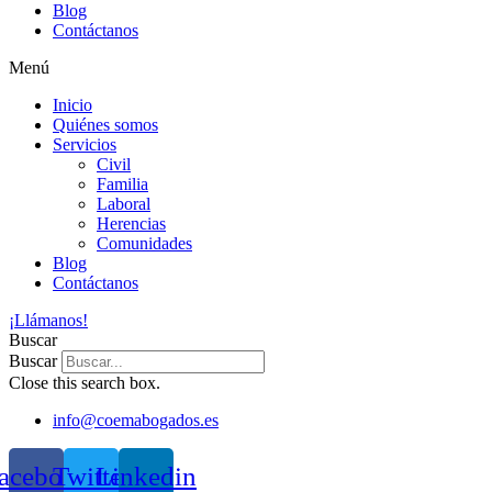
Blog
Contáctanos
Menú
Inicio
Quiénes somos
Servicios
Civil
Familia
Laboral
Herencias
Comunidades
Blog
Contáctanos
¡Llámanos!
Buscar
Buscar
Close this search box.
info@coemabogados.es
acebook
Twitter
Linkedin