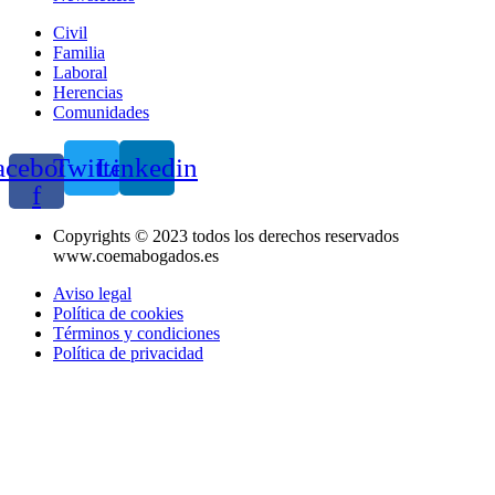
Civil
Familia
Laboral
Herencias
Comunidades
acebook-
Twitter
Linkedin
f
Copyrights © 2023 todos los derechos reservados
www.coemabogados.es
Aviso legal
Política de cookies
Términos y condiciones
Política de privacidad