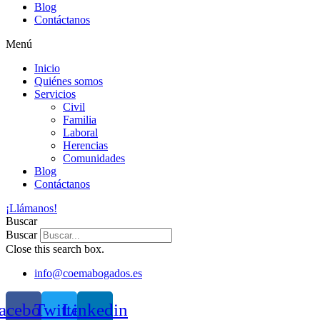
Blog
Contáctanos
Menú
Inicio
Quiénes somos
Servicios
Civil
Familia
Laboral
Herencias
Comunidades
Blog
Contáctanos
¡Llámanos!
Buscar
Buscar
Close this search box.
info@coemabogados.es
acebook
Twitter
Linkedin