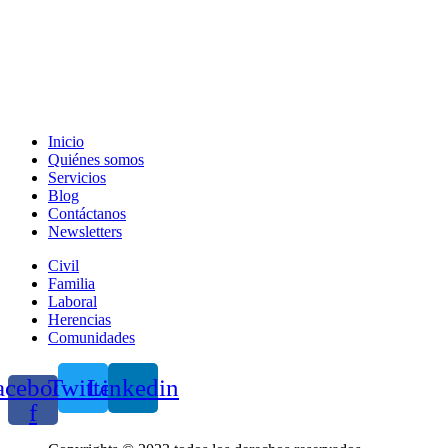
Inicio
Quiénes somos
Servicios
Blog
Contáctanos
Newsletters
Civil
Familia
Laboral
Herencias
Comunidades
acebook-
Twitter
Linkedin
f