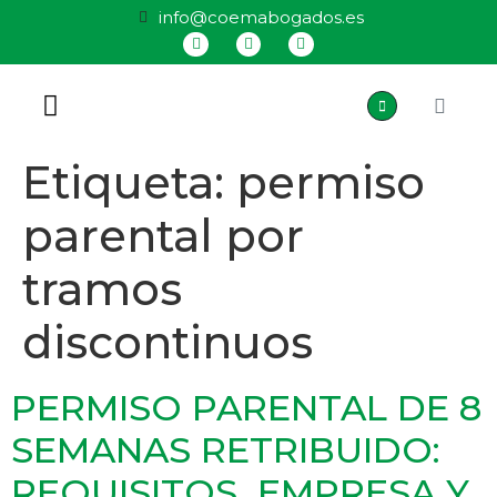
info@coemabogados.es
QUIÉNES SOMOS
Etiqueta:
permiso
parental por
tramos
discontinuos
PERMISO PARENTAL DE 8
SEMANAS RETRIBUIDO:
REQUISITOS, EMPRESA Y