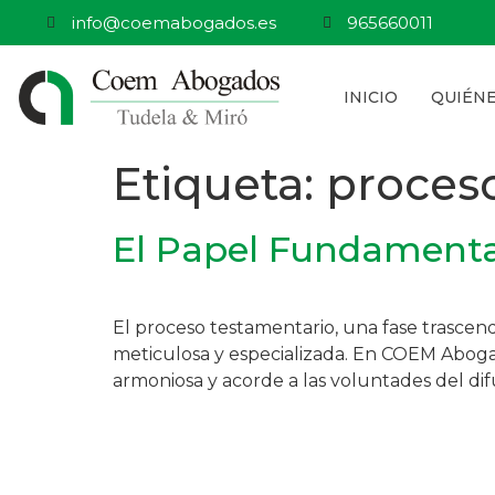
info@coemabogados.es
965660011
INICIO
QUIÉN
Etiqueta:
proceso
El Papel Fundamental
El proceso testamentario, una fase trascend
meticulosa y especializada. En COEM Aboga
armoniosa y acorde a las voluntades del dif