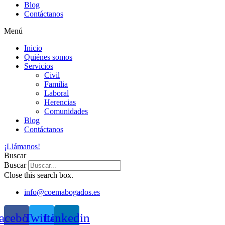
Blog
Contáctanos
Menú
Inicio
Quiénes somos
Servicios
Civil
Familia
Laboral
Herencias
Comunidades
Blog
Contáctanos
¡Llámanos!
Buscar
Buscar
Close this search box.
info@coemabogados.es
acebook
Twitter
Linkedin