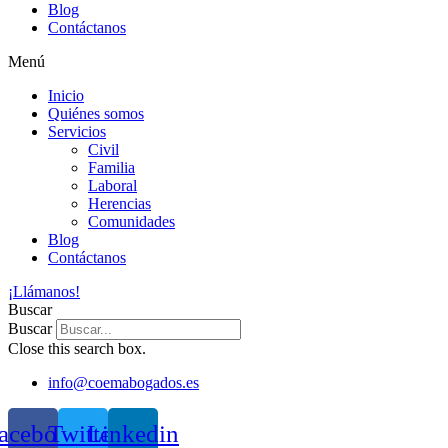
Blog
Contáctanos
Menú
Inicio
Quiénes somos
Servicios
Civil
Familia
Laboral
Herencias
Comunidades
Blog
Contáctanos
¡Llámanos!
Buscar
Buscar
Close this search box.
info@coemabogados.es
acebook
Twitter
Linkedin