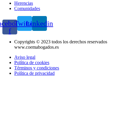
Herencias
Comunidades
acebook-
Twitter
Linkedin
f
Copyrights © 2023 todos los derechos reservados
www.coemabogados.es
Aviso legal
Política de cookies
Términos y condiciones
Política de privacidad