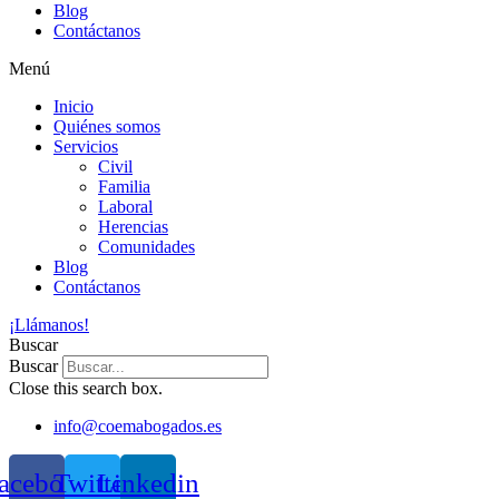
Blog
Contáctanos
Menú
Inicio
Quiénes somos
Servicios
Civil
Familia
Laboral
Herencias
Comunidades
Blog
Contáctanos
¡Llámanos!
Buscar
Buscar
Close this search box.
info@coemabogados.es
acebook
Twitter
Linkedin