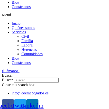
Blog
Contáctanos
Menú
Inicio
Quiénes somos
Servicios
Civil
Familia
Laboral
Herencias
Comunidades
Blog
Contáctanos
¡Llámanos!
Buscar
Buscar
Close this search box.
info@coemabogados.es
acebook
Twitter
Linkedin