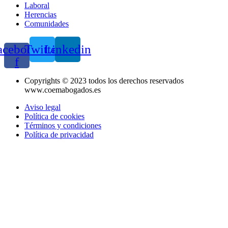
Laboral
Herencias
Comunidades
acebook-
Twitter
Linkedin
f
Copyrights © 2023 todos los derechos reservados
www.coemabogados.es
Aviso legal
Política de cookies
Términos y condiciones
Política de privacidad