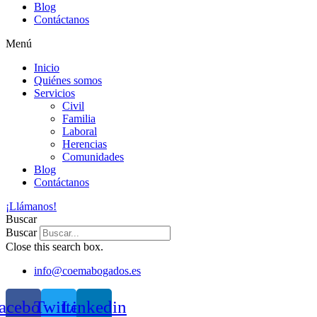
Blog
Contáctanos
Menú
Inicio
Quiénes somos
Servicios
Civil
Familia
Laboral
Herencias
Comunidades
Blog
Contáctanos
¡Llámanos!
Buscar
Buscar
Close this search box.
info@coemabogados.es
acebook
Twitter
Linkedin