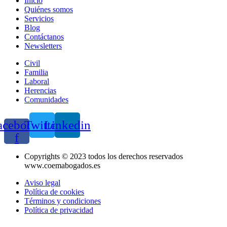
Inicio
Quiénes somos
Servicios
Blog
Contáctanos
Newsletters
Civil
Familia
Laboral
Herencias
Comunidades
acebook-
Twitter
Linkedin
f
Copyrights © 2023 todos los derechos reservados
www.coemabogados.es
Aviso legal
Política de cookies
Términos y condiciones
Política de privacidad