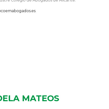
lustre Colegio de Abogados de Alicante.
@coemabogados.es
DELA MATEOS