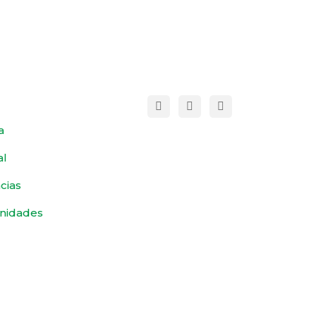
a
al
cias
nidades