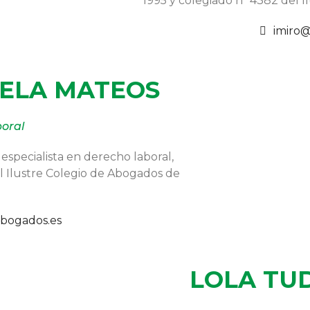
1995 y colegiado nº 4382 del I
imiro
DELA MATEOS
oral
specialista en derecho laboral,
el Ilustre Colegio de Abogados de
bogados.es
LOLA TU