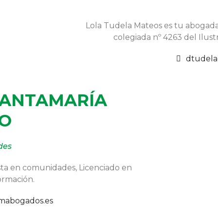
Lola Tudela Mateos es tu abogada e
colegiada nº 4263 del Ilus
dtudel
SANTAMARÍA
GO
des
sta en comunidades, Licenciado en
formación.
mabogados.es