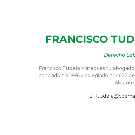
FRANCISCO TU
Derecho Lab
Francisco Tudela Mateos es tu abogado e
licenciado en 1996 y colegiado nº 4622 d
Alicante.
ftudela@coema