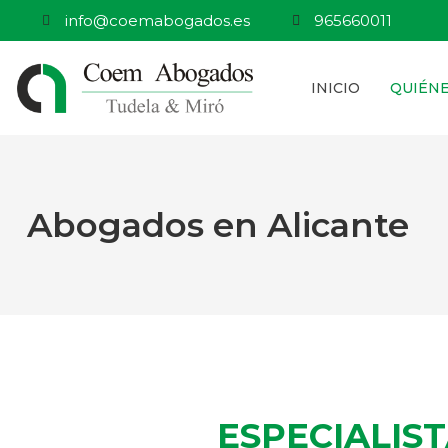
info@coemabogados.es
965660011
INICIO
QUIÉN
Abogados en Alicante
ESPECIALIS