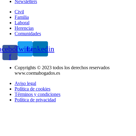
Newsletters
Civil
Familia
Laboral
Herencias
Comunidades
acebook-
Twitter
Linkedin
f
Copyrights © 2023 todos los derechos reservados
www.coemabogados.es
Aviso legal
Política de cookies
Términos y condiciones
Política de privacidad