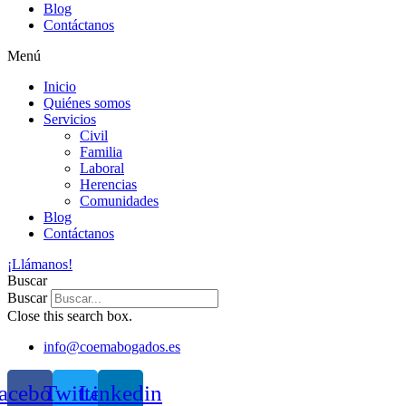
Blog
Contáctanos
Menú
Inicio
Quiénes somos
Servicios
Civil
Familia
Laboral
Herencias
Comunidades
Blog
Contáctanos
¡Llámanos!
Buscar
Buscar
Close this search box.
info@coemabogados.es
acebook
Twitter
Linkedin