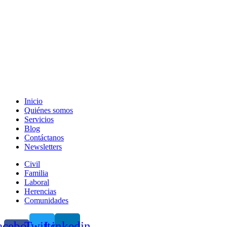
Inicio
Quiénes somos
Servicios
Blog
Contáctanos
Newsletters
Civil
Familia
Laboral
Herencias
Comunidades
acebook-
Twitter
Linkedin