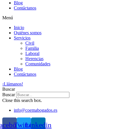
Blog
Contáctanos
Menú
Inicio
Quiénes somos
Servicios
Civil
Familia
Laboral
Herencias
Comunidades
Blog
Contáctanos
¡Llámanos!
Buscar
Buscar
Close this search box.
info@coemabogados.es
acebook
Twitter
Linkedin