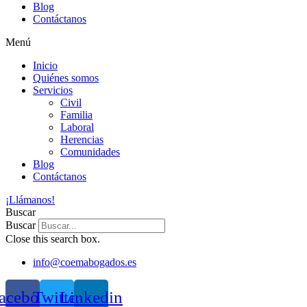
Blog
Contáctanos
Menú
Inicio
Quiénes somos
Servicios
Civil
Familia
Laboral
Herencias
Comunidades
Blog
Contáctanos
¡Llámanos!
Buscar
Buscar
Close this search box.
info@coemabogados.es
acebook
Twitter
Linkedin