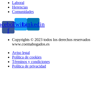
Laboral
Herencias
Comunidades
acebook-
Twitter
Linkedin
f
Copyrights © 2023 todos los derechos reservados
www.coemabogados.es
Aviso legal
Política de cookies
Términos y condiciones
Política de privacidad