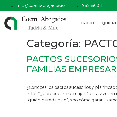
info@coemabogados.es
965660011
INICIO
QUIÉN
Categoría:
PACT
PACTOS SUCESORIOS
FAMILIAS EMPRESARI
¿Conoces los pactos sucesorios y planificaci
estar “guardado en un cajón”: está vivo, en
“quién hereda qué”, sino cómo garantizamos