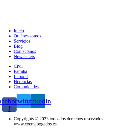
Inicio
Quiénes somos
Servicios
Blog
Contáctanos
Newsletters
Civil
Familia
Laboral
Herencias
Comunidades
acebook-
Twitter
Linkedin
f
Copyrights © 2023 todos los derechos reservados
www.coemabogados.es