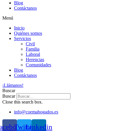
Blog
Contáctanos
Menú
Inicio
Quiénes somos
Servicios
Civil
Familia
Laboral
Herencias
Comunidades
Blog
Contáctanos
¡Llámanos!
Buscar
Buscar
Close this search box.
info@coemabogados.es
acebook
Twitter
Linkedin