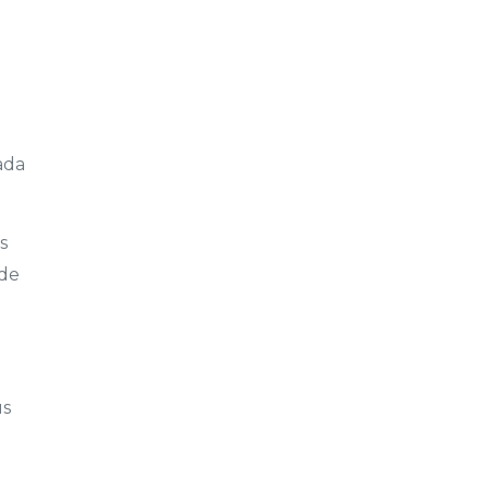
ada
s
 de
us