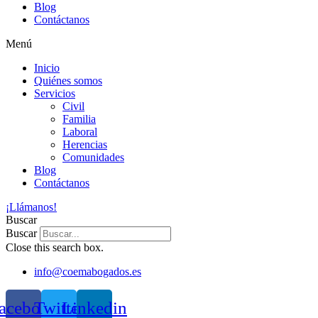
Blog
Contáctanos
Menú
Inicio
Quiénes somos
Servicios
Civil
Familia
Laboral
Herencias
Comunidades
Blog
Contáctanos
¡Llámanos!
Buscar
Buscar
Close this search box.
info@coemabogados.es
acebook
Twitter
Linkedin