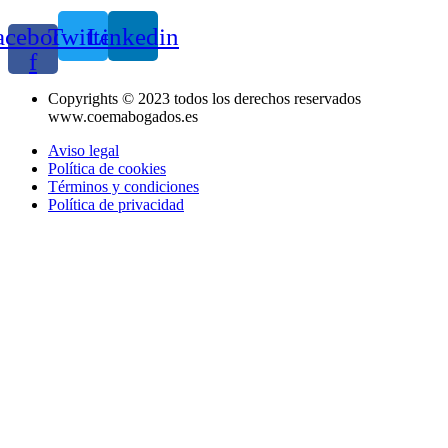
acebook-
Twitter
Linkedin
f
Copyrights © 2023 todos los derechos reservados
www.coemabogados.es
Aviso legal
Política de cookies
Términos y condiciones
Política de privacidad