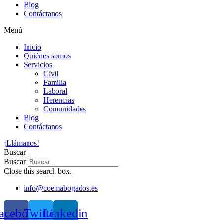
Blog
Contáctanos
Menú
Inicio
Quiénes somos
Servicios
Civil
Familia
Laboral
Herencias
Comunidades
Blog
Contáctanos
¡Llámanos!
Buscar
Buscar
Close this search box.
info@coemabogados.es
acebook
Twitter
Linkedin