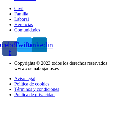
Civil
Familia
Laboral
Herencias
Comunidades
acebook-
Twitter
Linkedin
f
Copyrights © 2023 todos los derechos reservados
www.coemabogados.es
Aviso legal
Política de cookies
Términos y condiciones
Política de privacidad