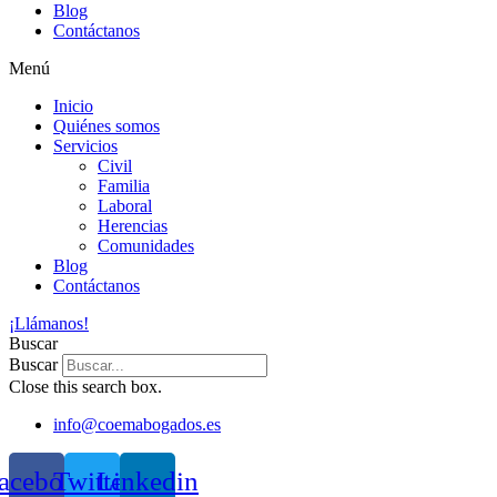
Blog
Contáctanos
Menú
Inicio
Quiénes somos
Servicios
Civil
Familia
Laboral
Herencias
Comunidades
Blog
Contáctanos
¡Llámanos!
Buscar
Buscar
Close this search box.
info@coemabogados.es
acebook
Twitter
Linkedin