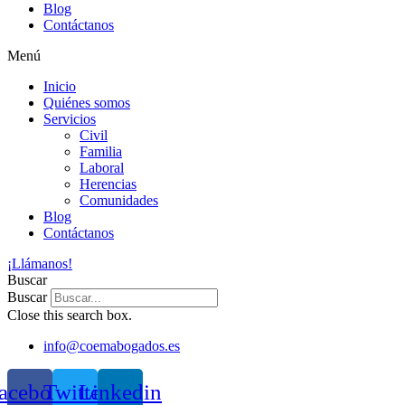
Blog
Contáctanos
Menú
Inicio
Quiénes somos
Servicios
Civil
Familia
Laboral
Herencias
Comunidades
Blog
Contáctanos
¡Llámanos!
Buscar
Buscar
Close this search box.
info@coemabogados.es
acebook
Twitter
Linkedin