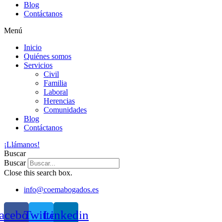
Blog
Contáctanos
Menú
Inicio
Quiénes somos
Servicios
Civil
Familia
Laboral
Herencias
Comunidades
Blog
Contáctanos
¡Llámanos!
Buscar
Buscar
Close this search box.
info@coemabogados.es
acebook
Twitter
Linkedin