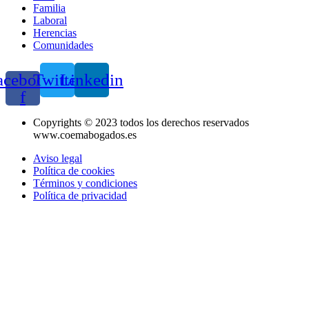
Familia
Laboral
Herencias
Comunidades
acebook-
Twitter
Linkedin
f
Copyrights © 2023 todos los derechos reservados
www.coemabogados.es
Aviso legal
Política de cookies
Términos y condiciones
Política de privacidad