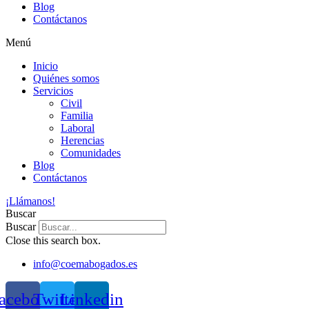
Blog
Contáctanos
Menú
Inicio
Quiénes somos
Servicios
Civil
Familia
Laboral
Herencias
Comunidades
Blog
Contáctanos
¡Llámanos!
Buscar
Buscar
Close this search box.
info@coemabogados.es
acebook
Twitter
Linkedin