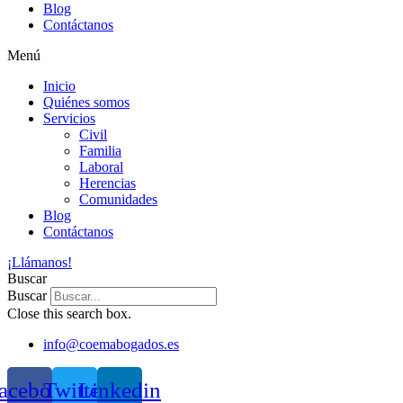
Blog
Contáctanos
Menú
Inicio
Quiénes somos
Servicios
Civil
Familia
Laboral
Herencias
Comunidades
Blog
Contáctanos
¡Llámanos!
Buscar
Buscar
Close this search box.
info@coemabogados.es
acebook
Twitter
Linkedin