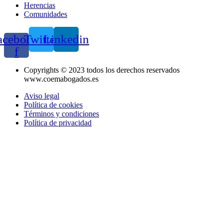
Herencias
Comunidades
acebook-
Twitter
Linkedin
f
Copyrights © 2023 todos los derechos reservados
www.coemabogados.es
Aviso legal
Política de cookies
Términos y condiciones
Política de privacidad