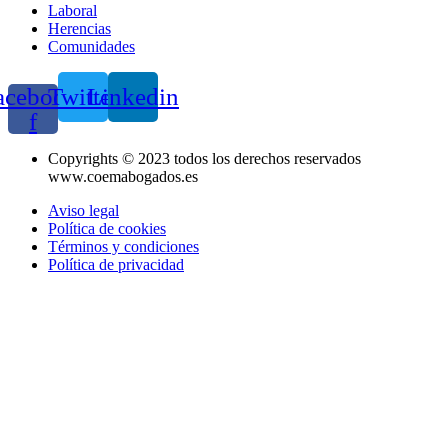
Laboral
Herencias
Comunidades
acebook-
Twitter
Linkedin
f
Copyrights © 2023 todos los derechos reservados
www.coemabogados.es
Aviso legal
Política de cookies
Términos y condiciones
Política de privacidad