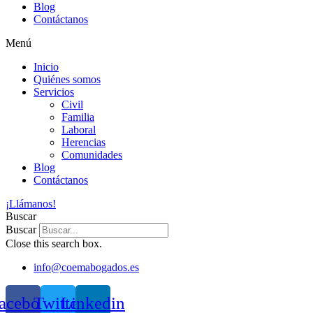
Blog
Contáctanos
Menú
Inicio
Quiénes somos
Servicios
Civil
Familia
Laboral
Herencias
Comunidades
Blog
Contáctanos
¡Llámanos!
Buscar
Buscar
Close this search box.
info@coemabogados.es
acebook
Twitter
Linkedin