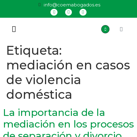
info@coemabogados.es
QUIÉNES SOMOS
Etiqueta:
mediación en casos
de violencia
doméstica
La importancia de la
mediación en los procesos
de separación y divorcio