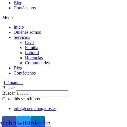
Blog
Contáctanos
Menú
Inicio
Quiénes somos
Servicios
Civil
Familia
Laboral
Herencias
Comunidades
Blog
Contáctanos
¡Llámanos!
Buscar
Buscar
Close this search box.
info@coemabogados.es
acebook
Twitter
Linkedin