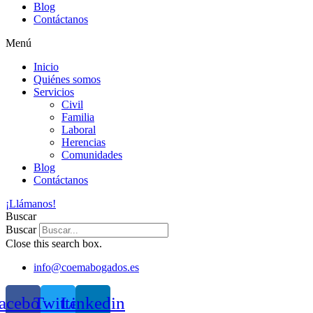
Blog
Contáctanos
Menú
Inicio
Quiénes somos
Servicios
Civil
Familia
Laboral
Herencias
Comunidades
Blog
Contáctanos
¡Llámanos!
Buscar
Buscar
Close this search box.
info@coemabogados.es
acebook
Twitter
Linkedin