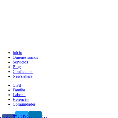
Inicio
Quiénes somos
Servicios
Blog
Contáctanos
Newsletters
Civil
Familia
Laboral
Herencias
Comunidades
acebook-
Twitter
Linkedin