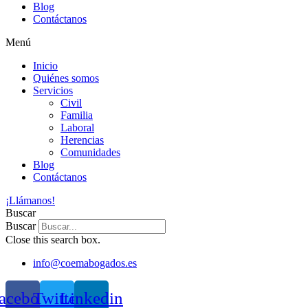
Blog
Contáctanos
Menú
Inicio
Quiénes somos
Servicios
Civil
Familia
Laboral
Herencias
Comunidades
Blog
Contáctanos
¡Llámanos!
Buscar
Buscar
Close this search box.
info@coemabogados.es
acebook
Twitter
Linkedin