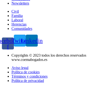
Newsletters
Civil
Familia
Laboral
Herencias
Comunidades
acebook-
Twitter
Linkedin
f
Copyrights © 2023 todos los derechos reservados
www.coemabogados.es
Aviso legal
Política de cookies
Términos y condiciones
Política de privacidad