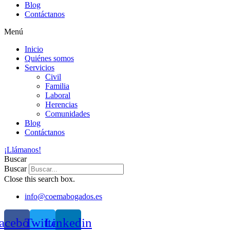
Blog
Contáctanos
Menú
Inicio
Quiénes somos
Servicios
Civil
Familia
Laboral
Herencias
Comunidades
Blog
Contáctanos
¡Llámanos!
Buscar
Buscar
Close this search box.
info@coemabogados.es
acebook
Twitter
Linkedin