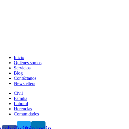
Inicio
Quiénes somos
Servicios
Blog
Contáctanos
Newsletters
Civil
Familia
Laboral
Herencias
Comunidades
acebook-
Twitter
Linkedin