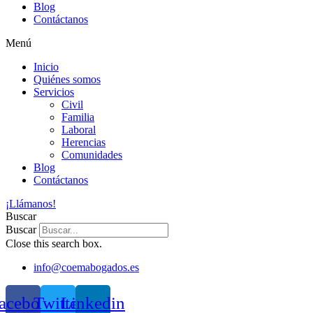
Blog
Contáctanos
Menú
Inicio
Quiénes somos
Servicios
Civil
Familia
Laboral
Herencias
Comunidades
Blog
Contáctanos
¡Llámanos!
Buscar
Buscar
Close this search box.
info@coemabogados.es
acebook
Twitter
Linkedin