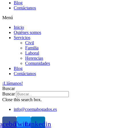
Blog
Contáctanos
Menú
Inicio
Quiénes somos
Servicios
Civil
Familia
Laboral
Herencias
Comunidades
Blog
Contáctanos
¡Llámanos!
Buscar
Buscar
Close this search box.
info@coemabogados.es
acebook
Twitter
Linkedin