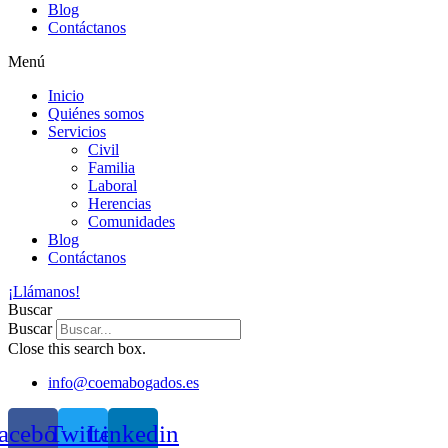
Blog
Contáctanos
Menú
Inicio
Quiénes somos
Servicios
Civil
Familia
Laboral
Herencias
Comunidades
Blog
Contáctanos
¡Llámanos!
Buscar
Buscar
Close this search box.
info@coemabogados.es
acebook
Twitter
Linkedin