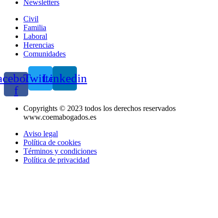
Newsletters
Civil
Familia
Laboral
Herencias
Comunidades
acebook-
Twitter
Linkedin
f
Copyrights © 2023 todos los derechos reservados
www.coemabogados.es
Aviso legal
Política de cookies
Términos y condiciones
Política de privacidad