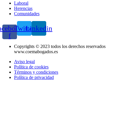
Laboral
Herencias
Comunidades
acebook-
Twitter
Linkedin
f
Copyrights © 2023 todos los derechos reservados
www.coemabogados.es
Aviso legal
Política de cookies
Términos y condiciones
Política de privacidad