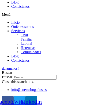
Blog
Contáctanos
Menú
Inicio
Quiénes somos
Servicios
Civil
Familia
Laboral
Herencias
Comunidades
Blog
Contáctanos
¡Llámanos!
Buscar
Buscar
Close this search box.
info@coemabogados.es
acebook
Twitter
Linkedin