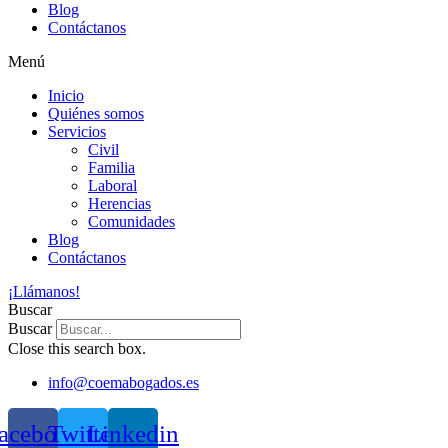
Blog
Contáctanos
Menú
Inicio
Quiénes somos
Servicios
Civil
Familia
Laboral
Herencias
Comunidades
Blog
Contáctanos
¡Llámanos!
Buscar
Buscar
Close this search box.
info@coemabogados.es
acebook
Twitter
Linkedin