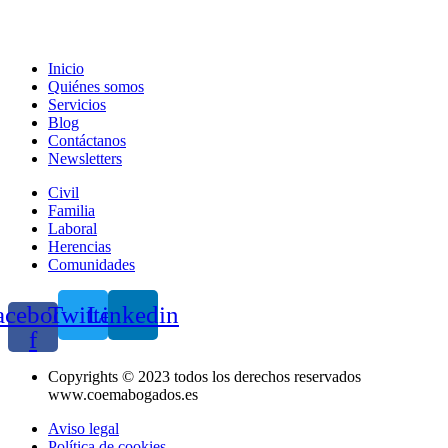
Inicio
Quiénes somos
Servicios
Blog
Contáctanos
Newsletters
Civil
Familia
Laboral
Herencias
Comunidades
acebook-
Twitter
Linkedin
f
Copyrights © 2023 todos los derechos reservados
www.coemabogados.es
Aviso legal
Política de cookies