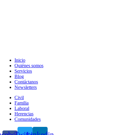
Inicio
Quiénes somos
Servicios
Blog
Contáctanos
Newsletters
Civil
Familia
Laboral
Herencias
Comunidades
acebook-
Twitter
Linkedin