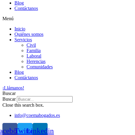
Blog
Contáctanos
Menú
Inicio
Quiénes somos
Servicios
Civil
Familia
Laboral
Herencias
Comunidades
Blog
Contáctanos
¡Llámanos!
Buscar
Buscar
Close this search box.
info@coemabogados.es
acebook
Twitter
Linkedin