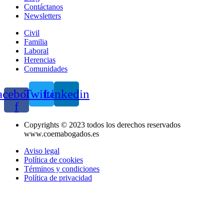
Contáctanos
Newsletters
Civil
Familia
Laboral
Herencias
Comunidades
acebook-
Twitter
Linkedin
f
Copyrights © 2023 todos los derechos reservados
www.coemabogados.es
Aviso legal
Política de cookies
Términos y condiciones
Política de privacidad