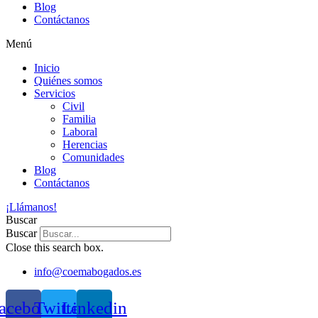
Blog
Contáctanos
Menú
Inicio
Quiénes somos
Servicios
Civil
Familia
Laboral
Herencias
Comunidades
Blog
Contáctanos
¡Llámanos!
Buscar
Buscar
Close this search box.
info@coemabogados.es
acebook
Twitter
Linkedin