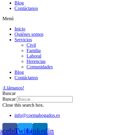
Blog
Contáctanos
Menú
Inicio
Quiénes somos
Servicios
Civil
Familia
Laboral
Herencias
Comunidades
Blog
Contáctanos
¡Llámanos!
Buscar
Buscar
Close this search box.
info@coemabogados.es
acebook
Twitter
Linkedin