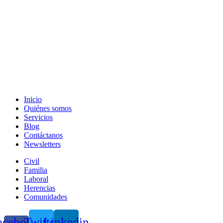
Inicio
Quiénes somos
Servicios
Blog
Contáctanos
Newsletters
Civil
Familia
Laboral
Herencias
Comunidades
acebook-
Twitter
Linkedin