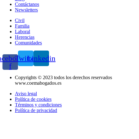
Contáctanos
Newsletters
Civil
Familia
Laboral
Herencias
Comunidades
acebook-
Twitter
Linkedin
f
Copyrights © 2023 todos los derechos reservados
www.coemabogados.es
Aviso legal
Política de cookies
Términos y condiciones
Política de privacidad