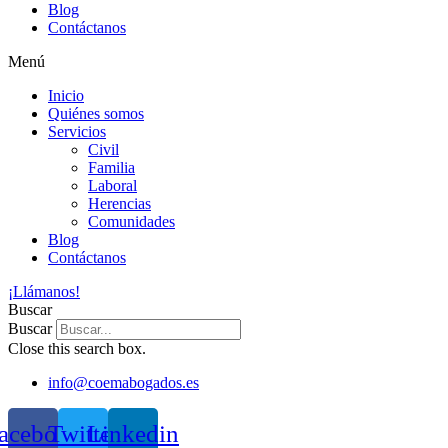
Blog
Contáctanos
Menú
Inicio
Quiénes somos
Servicios
Civil
Familia
Laboral
Herencias
Comunidades
Blog
Contáctanos
¡Llámanos!
Buscar
Buscar
Close this search box.
info@coemabogados.es
acebook
Twitter
Linkedin